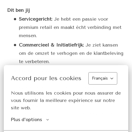
Dit ben jij
Servicegericht:
Je hebt een passie voor
premium retail en maakt écht verbinding met
mensen.
Commercieel & Initiatiefrijk:
Je ziet kansen
om de omzet te verhogen en de klantbeleving
te verbeteren.
Ervaring of Ambitie:
Je hebt ervaring in de
Accord pour les cookies
Français
(fashion) retail, óf je volgt een relevante
opleiding en bent klaar voor deze
Nous utilisons les cookies pour nous assurer de 
managementstap.
vous fournir la meilleure expérience sur notre 
Flexibel:
Je bent flexibel inzetbaar (ook in de
site web.
weekenden) en woont in de omgeving van
Plus d'options
Amsterdam