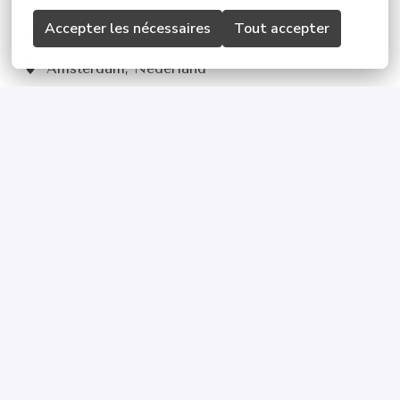
Accepter les nécessaires
Tout accepter
Op locatie
Amsterdam
,
Nederland
Retail
Solliciteren
of
Apply with Linkedin
onbeschikbaar
Cookies bijwerken
Apply with Indeed
onbeschikbaar
Cookies bijwerken