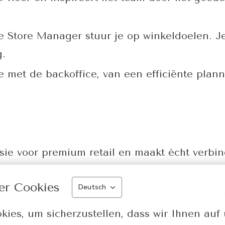
Store Manager stuur je op winkeldoelen. J
g.
 met de backoffice, van een efficiënte plann
sie voor premium retail en maakt écht verbi
ziet kansen om de omzet te verhogen en de k
er Cookies
Deutsch
aring in de (fashion) retail, óf je volgt een r
ies, um sicherzustellen, dass wir Ihnen auf 