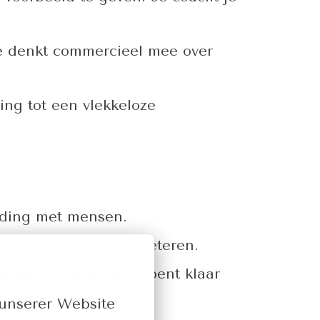
e denkt commercieel mee over
ing tot een vlekkeloze
nding met mensen.
lantbeleving te verbeteren.
elevante opleiding en bent klaar
unserer Website 