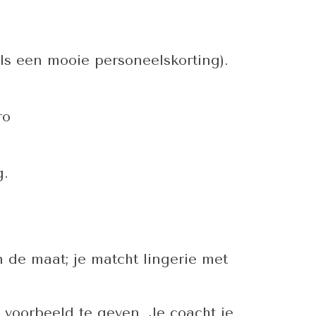
ls een mooie personeelskorting).
ro
g.
n de maat; je matcht lingerie met
 voorbeeld te geven. Je coacht je