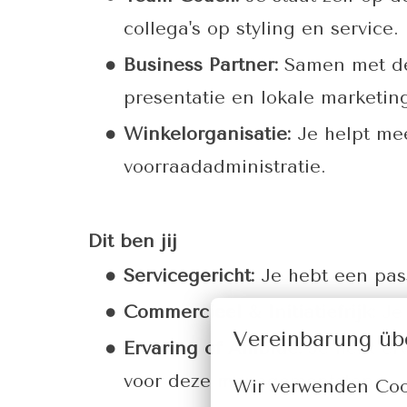
collega's op styling en service.
Business Partner:
Samen met de 
presentatie en lokale marketin
Winkelorganisatie:
Je helpt mee
voorraadadministratie.
Dit ben jij
Servicegericht:
Je hebt een pas
Commercieel & Initiatiefrijk:
Je 
Vereinbarung üb
Ervaring of Ambitie:
Je hebt erv
voor deze managementstap.
Wir verwenden Cook