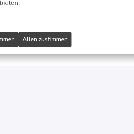
bieten.
tbaar (ook in de weekenden) en woont in de
immen
Allen zustimmen
Solliciteren
of
Apply with Linkedin
onbeschikbaar
Cookies bijwerken