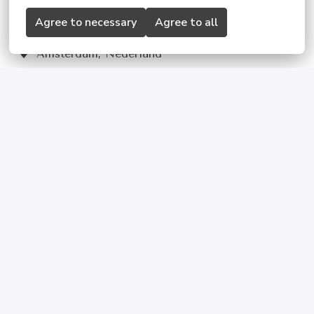
Agree to necessary
Agree to all
Op locatie
Amsterdam
,
Nederland
Retail
Solliciteren
of
Apply with Linkedin
onbeschikbaar
Cookies bijwerken
Apply with Indeed
onbeschikbaar
Cookies bijwerken