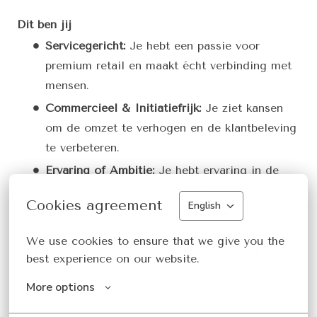
Dit ben jij
Servicegericht:
Je hebt een passie voor
premium retail en maakt écht verbinding met
mensen.
Commercieel & Initiatiefrijk:
Je ziet kansen
om de omzet te verhogen en de klantbeleving
te verbeteren.
Ervaring of Ambitie:
Je hebt ervaring in de
(fashion) retail, óf je volgt een relevante
Cookies agreement
English
opleiding en bent klaar voor deze
managementstap.
We use cookies to ensure that we give you the 
Flexibel:
Je bent flexibel inzetbaar (ook in de
best experience on our website.
weekenden) en woont in de omgeving van
More options
Amsterdam