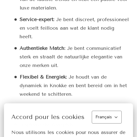
luxe materialen.
Service-expert:
Je bent discreet, professioneel
en voelt feilloos aan wat de klant nodig
heeft.
Authentieke Match:
Je bent communicatief
sterk en straalt de natuurlijke elegantie van
onze merken uit.
Flexibel & Energiek:
Je houdt van de
dynamiek in Knokke en bent bereid om in het
weekend te schitteren.
Ons aanbod bij Van de Velde
Accord pour les cookies
Français
Inspirerende Werkplek:
Een modern
Nous utilisons les cookies pour nous assurer de 
Experience Center op een absolute toplocatie