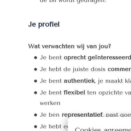
de bh wordt gedragen.
Je profiel
Wat verwachten wij van jou?
Je bent
oprecht geïnteresseer
Je hebt de juiste dosis
commerc
Je bent
authentiek
, je maakt kl
Je bent
flexibel
ten opzichte v
werken
Je ben
representatief
, past go
Je hebt een
aanpakkers mentali
Cookies agreem