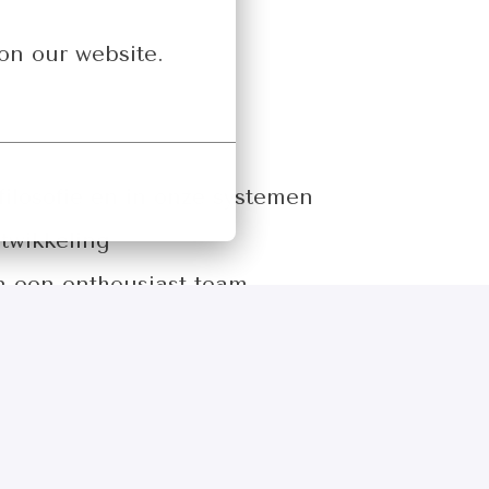
on our website.
 filosofie en in onze systemen
ntwikkeling
n een enthousiast team