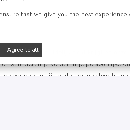
ensure that we give you the best experience 
Agree to all
waarbij je een duidelijk zicht krijgt op onze
en stimuleren je verder in je persoonlijke o
mte voor persoonlijk ondernemerschap binne
eve sfeer