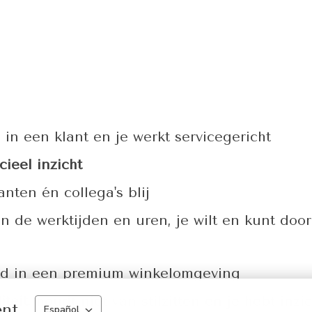
d
in een klant en je werkt servicegericht
ieel inzicht
anten én collega's blij
an de werktijden en uren, je wilt en kunt do
ed in een premium winkelomgeving
teit
, houdt niet van stilzitten en je hebt in
ent
Español