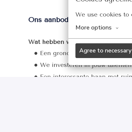
We use cookies to 
Ons aanbod
More options
Wat hebben wij jou te bieden?
Agree to necessary
Een grondige interne opleiding 
We investeren in jouw talenten 
Een interessante baan met rui
Werken in een informele creati
Op locatie
Delft
,
Nederland