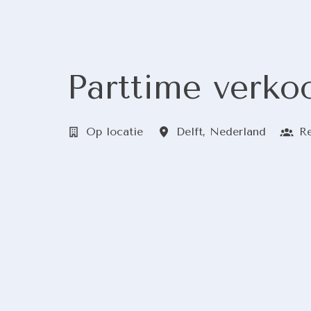
Parttime verko
Op locatie
Delft
,
Nederland
Re