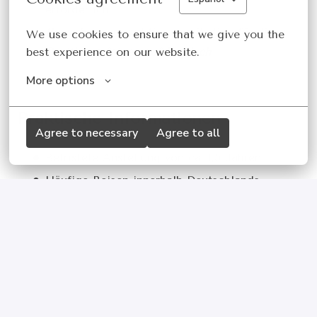
erforderlich
Bewerbungen und Kommunikation für diese
We use cookies to ensure that we give you the 
Position erfolgen auf Englisch
best experience on our website.
More options
Praktische Informationen
Agree to necessary
Agree to all
Befristete Anstellung von ca. 1,5 Jahren
Häufige Reisen innerhalb Deutschlands
(hauptsächlich Süddeutschland)
Flexible Arbeitszeiten mit hoher
Eigenverantwortung und Autonomie
Homeoffice-basiert, wenn nicht auf Reisen
Besuche in Belgien für Kollektionen und
Produktschulungen erforderlich