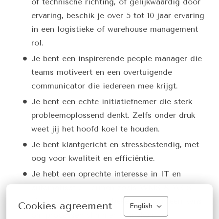
of technische richting, of gelijkwaardig door
ervaring, beschik je over 5 tot 10 jaar ervaring
in een logistieke of warehouse management
rol.
Je bent een inspirerende people manager die
teams motiveert en een overtuigende
communicator die iedereen mee krijgt.
Je bent een echte initiatiefnemer die sterk
probleemoplossend denkt. Zelfs onder druk
weet jij het hoofd koel te houden.
Je bent klantgericht en stressbestendig, met
oog voor kwaliteit en efficiëntie.
Je hebt een oprechte interesse in IT en
automatisatie. Termen zoals WMS & WCS
zijn voor jou geen onbekende, maar een kans
Cookies agreement
English
om processen slimmer te maken.