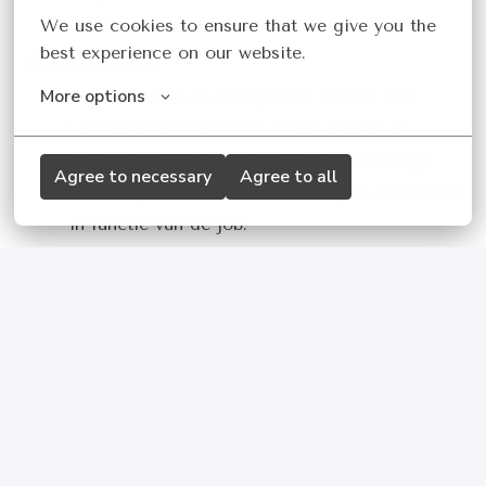
We use cookies to ensure that we give you the 
best experience on our website.
Ons Aanbod
More options
Een contract van onbepaalde duur in een
voltijdse tewerkstelling in een stabiel en
internationaal beursgenoteerd modebedrijf.
Agree to necessary
Agree to all
Een competitief loon en extralegale voordelen
in functie van de job.
9 ADV-dagen bovenop het wettelijke verlof +
aandacht voor work-life balance.
Je kan rekenen op een grondig
opleidingstraject bij opstart, die een stevige
basis legt voor optimale ontplooiingskansen
achteraf.
Een uitdagende en autonome job in een
stabiel, internationaal en beursgenoteerd