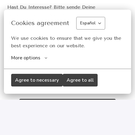
Hast Du Interesse? Bitte sende Deine
Bewerbungsunterlagen an:
Antje.dewinklo@sales.vandevelde.eu
- Wir freuen
Cookies agreement
Español
uns auf Dich.
We use cookies to ensure that we give you the 
best experience on our website.
More options
vor Ort
Freiburg
,
Deutschland
Agree to necessary
Agree to all
Retail
Bewerben
oder