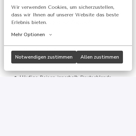
erforderlich
Wir verwenden Cookies, um sicherzustellen, 
Bewerbungen und Kommunikation für diese
dass wir Ihnen auf unserer Website das beste 
Position erfolgen auf Englisch
Erlebnis bieten.
Mehr Optionen
Praktische Informationen
Notwendigen zustimmen
Allen zustimmen
Befristete Anstellung von ca. 1,5 Jahren
Häufige Reisen innerhalb Deutschlands
(hauptsächlich Süddeutschland)
Flexible Arbeitszeiten mit hoher
Eigenverantwortung und Autonomie
Homeoffice-basiert, wenn nicht auf Reisen
Besuche in Belgien für Kollektionen und
Produktschulungen erforderlich